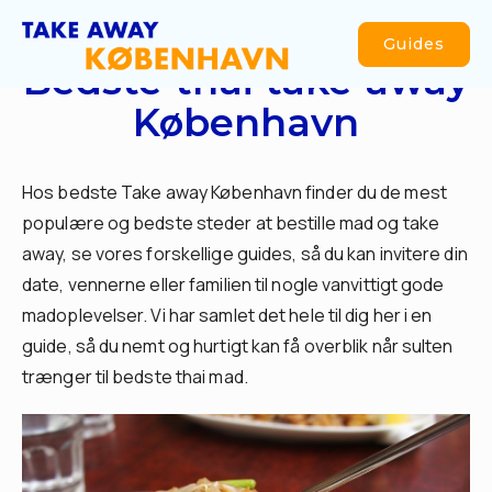
Guides
Opdateret
oktober 23, 2023
af
Take Away København
Bedste thai take away
København
Hos bedste Take away København finder du de mest
populære og bedste steder at bestille mad og take
away, se vores forskellige guides, så du kan invitere din
date, vennerne eller familien til nogle vanvittigt gode
madoplevelser. Vi har samlet det hele til dig her i en
guide, så du nemt og hurtigt kan få overblik når sulten
trænger til bedste thai mad.