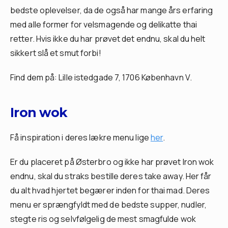
bedste oplevelser, da de også har mange års erfaring
med alle former for velsmagende og delikatte thai
retter. Hvis ikke du har prøvet det endnu, skal du helt
sikkert slå et smut forbi!
Find dem på: Lille istedgade 7, 1706 København V.
Iron wok
Få inspiration i deres lækre menu lige
her
.
Er du placeret på Østerbro og ikke har prøvet Iron wok
endnu, skal du straks bestille deres take away. Her får
du alt hvad hjertet begærer inden for thai mad. Deres
menu er sprængfyldt med de bedste supper, nudler,
stegte ris og selvfølgelig de mest smagfulde wok