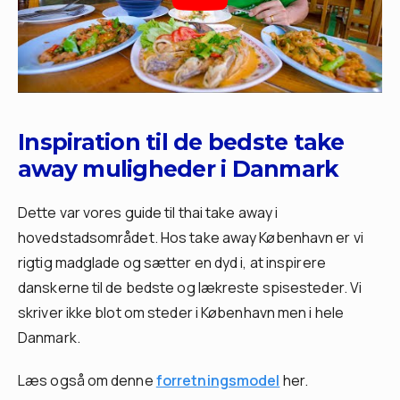
Inspiration til de bedste take
away muligheder i Danmark
Dette var vores guide til thai take away i
hovedstadsområdet. Hos take away København er vi
rigtig madglade og sætter en dyd i, at inspirere
danskerne til de bedste og lækreste spisesteder. Vi
skriver ikke blot om steder i København men i hele
Danmark.
Læs også om denne
forretningsmodel
her.