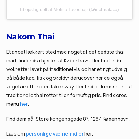
Et opslag delt af Mohira Tacoshop (@mohirataco)
Nakorn Thai
Et andet lækkert sted med noget af det bedste thai
mad, finder du i hjertet af København. Her finder du
wokretter lavet på traditionel vis og har et rigt udvalg
på både kød, fisk og skaldyr derudover har de også
vegetarretter som take away. Her finder du massere af
traditionelle thai retter til en fornuftig pris. Find deres
menu
her
.
Find dem på: Store kongensgade 87, 1264 København.
Læs om
personlige værnemidler
her.