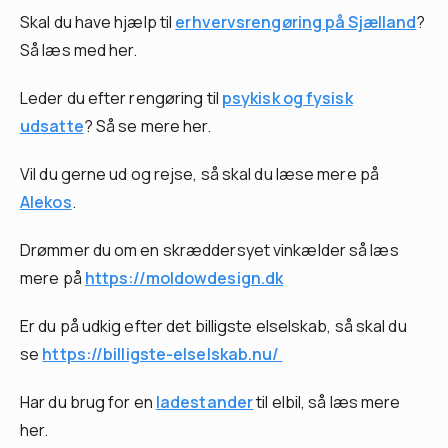
Skal du have hjælp til
erhvervsrengøring på Sjælland
?
Så læs med her.
Leder du efter rengøring til
psykisk og fysisk
udsatte
? Så se mere her.
Vil du gerne ud og rejse, så skal du læse mere på
Alekos
.
Drømmer du om en skræddersyet vinkælder så læs
mere på
https://moldowdesign.dk
Er du på udkig efter det billigste elselskab, så skal du
se
https://billigste-elselskab.nu/
Har du brug for en
ladestander
til elbil, så læs mere
her.