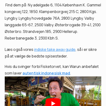
Find dem på: Ny adelgade 6, 1104 København K. Gammel
kongevej 122, 1850. Klampenborgvej 215 C, 2800 Kgs.
Lyngby. Lyngby hovedgade 76A, 2800 Lyngby. Valby
langgade 65-67, 2500 Valby. Østerbrogade 39-41, 2100
Østerbro. Strandvejen 185, 2900 Hellerup.
Reberbanegade 3, 2300 Kbh S.
Læs også vores
indiske take away guide
, så i er sikre
på at vælge de bedste spisesteder.
Hvis du svinger forbi Fisketorvet, kan Warun anbefalet
som laver
autentisk indonesisk mad
.