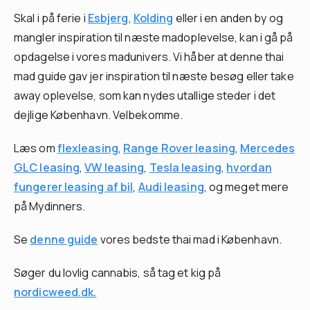
Skal i på ferie i
Esbjerg
,
Kolding
eller i en anden by og
mangler inspiration til næste madoplevelse, kan i gå på
opdagelse i vores madunivers. Vi håber at denne thai
mad guide gav jer inspiration til næste besøg eller take
away oplevelse, som kan nydes utallige steder i det
dejlige København. Velbekomme.
Læs om
flexleasing
,
Range Rover leasing
,
Mercedes
GLC leasing
,
VW leasing
,
Tesla leasing
,
hvordan
fungerer leasing af bil
,
Audi leasing
, og meget mere
på Mydinners.
Se
denne guide
vores bedste thai mad i København.
Søger du lovlig cannabis, så tag et kig på
nordicweed.dk.