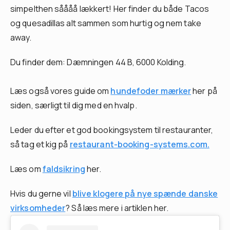
simpelthen såååå lækkert! Her finder du både Tacos
og quesadillas alt sammen som hurtig og nem take
away.
Du finder dem: Dæmningen 44 B, 6000 Kolding.
Læs også vores guide om
hundefoder mærker
her på
siden, særligt til dig med en hvalp.
Leder du efter et god bookingsystem til restauranter,
så tag et kig på
restaurant-booking-systems.com.
Læs om
faldsikring
her.
Hvis du gerne vil
blive klogere på nye spænde danske
virksomheder
? Så læs mere i artiklen her.